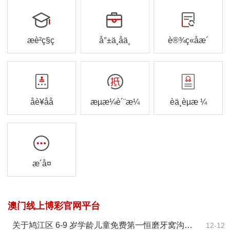
请问如何注销电动自行车的临时车牌照的问题
03-07
"澳门线上博彩官网书房"外借图书期限的问题
02-07
æè²ç§ç 
å°±ä¸åä¸
è®¾ç«åæ´
小孩上一年级的问题
01-07
澳门线上博彩官网"红牌"超标两轮电动车过渡期是否延长的问题
12-13
关于享受过澳门线上博彩官网青年英才购房补贴的房屋能否办理过户的问题
07-21
关于第一次带孩子办理身份证需要携带哪些材料的问题
06-13
åè¥åå
æµæ¼è´¨æ¼
èä¸èµæ ¼
关于如何申请收养孩子的问题
05-14
关于澳门线上博彩官网轨道交通对残疾人是否提供免费乘车服务的问题
04-14
关于我市的婚假是多少天?能否分次享受的问题
03-18
æ´å¤
关于驾照遗失补办的问题
02-25
关于通过"皖事通"APP申请居住证的问题
01-21
关于本人居民身份证办理期间尚未收到但急需用证，应如何处理的问题
12-29
澳门线上博彩官网平台
关于鸠江区 6-9 岁学龄儿童免费第一恒磨牙窝沟封闭服务何时结束的问题
12-12