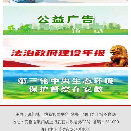
关于如何申请收养孩子的问题
05-14
关于澳门线上博彩官网轨道交通对残疾人是否提供免费乘车服务的问题
04-14
关于我市的婚假是多少天?能否分次享受的问题
03-18
关于驾照遗失补办的问题
02-25
关于通过"皖事通"APP申请居住证的问题
01-21
关于本人居民身份证办理期间尚未收到但急需用证，应如何处理的问题
12-29
关于鸠江区 6-9 岁学龄儿童免费第一恒磨牙窝沟封闭服务何时结束的问题
12-12
关于女方是外籍人员在我市办理婚姻登记的问题
10-10
关于持有C2驾驶证是否可以在市区行驶合规的低速电动四轮车的问题
09-12
关于澳门线上博彩官网户籍年满 70 周岁老人办理城市卡乘车优惠卡的问题
08-13
关于职业资格证书和职业技能等级证书申领技能提升补贴的问题
07-17
我市购买新能源电动自行车补贴政策的问题
06-24
主办：澳门线上博彩官网平台
承办：澳门线上博彩官网
一次性就业补贴申请材料的问题
05-09
地址：安徽省澳门线上博彩官网政通路66号
邮编：241000
澳门线上博彩官网联系电话
孩子祖父母的学区房是否符合"两个一致"认定条件的问题
04-08