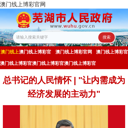
澳门线上博彩官网
澳门线上
澳门线上博彩官
澳门线上博彩官网
澳门线上博彩官
澳门线上博彩官
博彩官网
澳门线上博彩官
网
澳门线上博彩官
网平台
平台
网
网
网平台
总书记的人民情怀 | "让内需成为
经济发展的主动力"